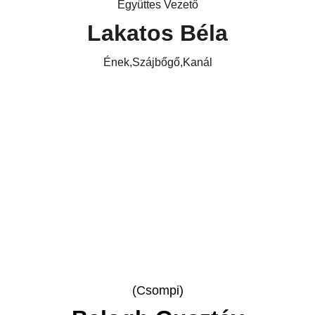
Együttes Vezető
Lakatos Béla
Ének,Szájbőgő,Kanál
(C
sompi)