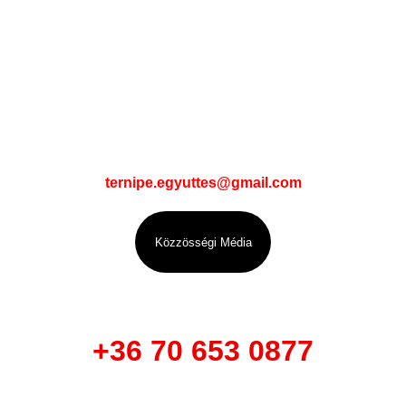
Lépj velünk 
kapcsolatba
Email:
ternipe.egyuttes@gmail.com
Közzösségi Média
Telefon:
+36 70 653 0877